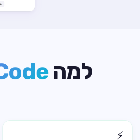
למה
Code
⚡