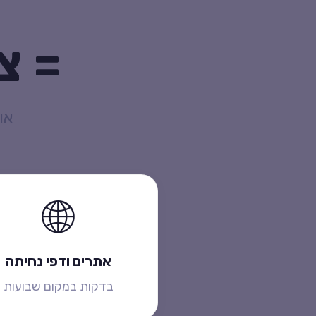
= צ
או
🌐
אתרים ודפי נחיתה
בדקות במקום שבועות