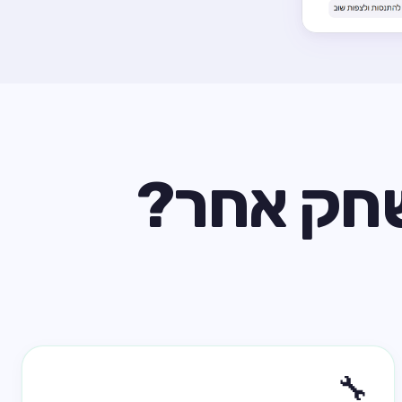
חק אחר?
🔧