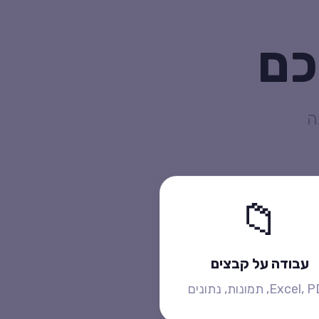
כם
ה
📁
עבודה על קבצים
Exce, תמונות, נתונים