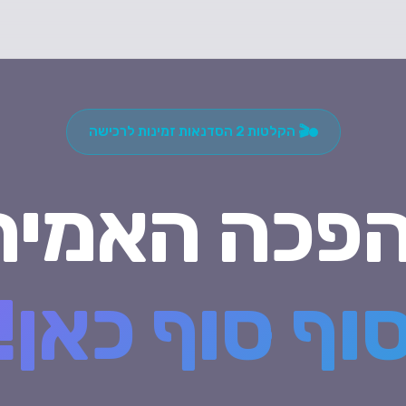
🎬 הקלטות 2 הסדנאות זמינות לרכישה
פכה האמית
וף סוף כאן!